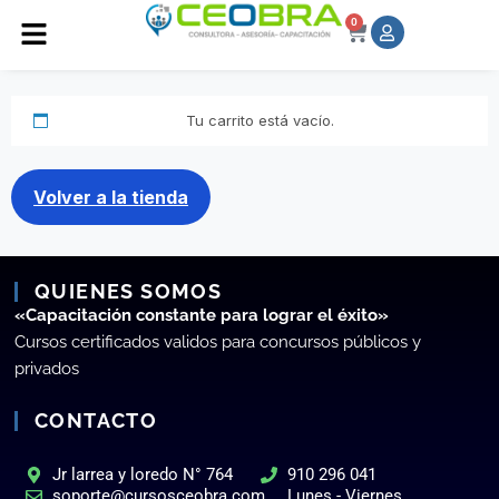
0
Tu carrito está vacío.
Volver a la tienda
QUIENES SOMOS
«Capacitación constante para lograr el éxito»
Cursos certificados validos para concursos públicos y
privados
CONTACTO
Jr larrea y loredo N° 764
910 296 041
soporte@cursosceobra.com
Lunes - Viernes