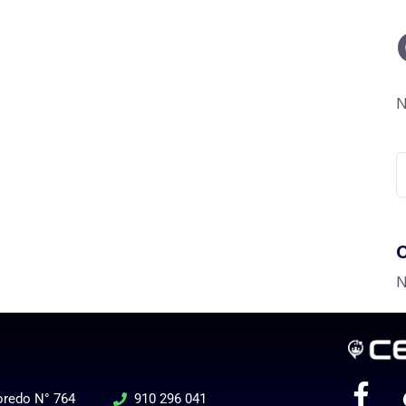
N
N
loredo N° 764
910 296 041